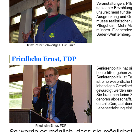
Veranstaltungen. Pfl
schlechte Bezahlung 
unzureichend für die
Ausgrenzung und Ge
müsse realistischer
Pflegeheim. Mehr Me
müssen. Flächendeck
Baden-Württemberg.
Heinz Peter Schwertges, Die Linke
Friedhelm Ernst, FDP
Seniorenpolitik hat 
heute fitter, gehen 
Seniorenpolitik ist Te
ist eine wesentliche
lebendigen Gesellsch
gewürdigt werden und
Sie brauchen keine 
gehören abgeschafft
erschließen, auf den
Lebenserfahrung ein
Friedhelm Ernst, FDP
So werde es möglich, dass sie möglichst