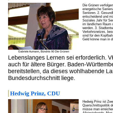
Die Grünen verfolgen
energetische Sanieru
Senioren. 2. Gesund
entscheidend und müs
Soziales Jahr für S
im ländlichen Raum 
werden. 3. Stadtentw
Verkehrsnetzes, beso
sind für den Kopfbah
Geld könne man in de
Gabriele Aumann, Bündnis 90 Die Grünen
Lebenslanges Lernen sei erforderlich. V
auch für ältere Bürger. Baden-Württemb
bereitstellen, da dieses wohlhabende La
Bundesdurchschnitt liege.
Hedwig Prinz, CDU
Hedwig Prinz ist Zwei
Querschnittspolitik 
müsse man erreichen
Alleinstehende. Man 