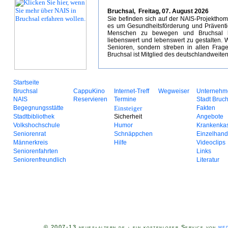
Bruchsal,
Freitag, 07. August 2026
Sie befinden sich auf der NAIS-Projekth
es um Gesundheitsförderung und Prävention 
Menschen zu bewegen und Bruchsal be
liebenswert und lebenswert zu gestalten. W
Senioren, sondern streben in allen Frag
Bruchsal ist Mitglied des deutschlandweite
Startseite
Bruchsal
CappuKino
Internet-Treff
Wegweiser
Unternehm
NAIS
Reservieren
Termine
Stadt Bruc
Begegnungsstätte
Einsteiger
Fakten
Stadtbibliothek
Sicherheit
Angebote
Volkshochschule
Humor
Krankenka
Seniorenrat
Schnäppchen
Einzelhand
Männerkreis
Hilfe
Videoclips
Seniorenfahrten
Links
Seniorenfreundlich
Literatur
med
© 2007-13 neues-altern.de · ein kostenloser Service von