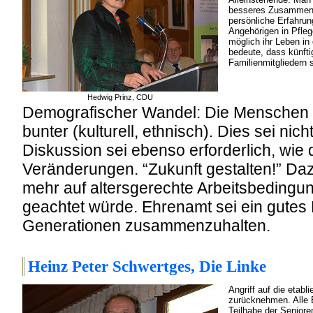
besseres Zusammenle
persönliche Erfahru
Angehörigen in Pfleg
möglich ihr Leben in
bedeute, dass künfti
Familienmitgliedern se
Hedwig Prinz, CDU
Demografischer Wandel: Die Menschen w
bunter (kulturell, ethnisch). Dies sei nic
Diskussion sei ebenso erforderlich, wie 
Veränderungen. “Zukunft gestalten!” Da
mehr auf altersgerechte Arbeitsbedingu
geachtet würde. Ehrenamt sei ein gutes M
Generationen zusammenzuhalten.
Heinz Peter Schwertges, Die Linke
Angriff auf die etabl
zurücknehmen. Alle B
Teilhabe der Senioren.