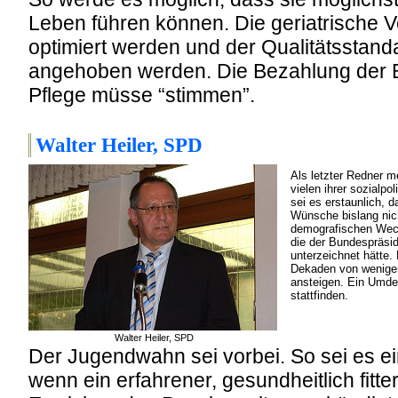
Leben führen können. Die geriatrische
optimiert werden und der Qualitätsstanda
angehoben werden. Die Bezahlung der Be
Pflege müsse “stimmen”.
Walter Heiler, SPD
Als letzter Redner me
vielen ihrer sozialpo
sei es erstaunlich, 
Wünsche bislang nicht
demografischen Wech
die der Bundespräsid
unterzeichnet hätte.
Dekaden von weniger 
ansteigen. Ein Umd
stattfinden.
Walter Heiler, SPD
Der Jugendwahn sei vorbei. So sei es e
wenn ein erfahrener, gesundheitlich fitt