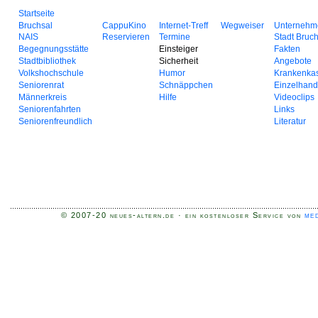
Startseite
Bruchsal
CappuKino
Internet-Treff
Wegweiser
Unternehm
NAIS
Reservieren
Termine
Stadt Bruc
Begegnungsstätte
Einsteiger
Fakten
Stadtbibliothek
Sicherheit
Angebote
Volkshochschule
Humor
Krankenka
Seniorenrat
Schnäppchen
Einzelhand
Männerkreis
Hilfe
Videoclips
Seniorenfahrten
Links
Seniorenfreundlich
Literatur
med
© 2007-20 neues-altern.de · ein kostenloser Service von