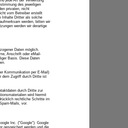
und jede Art der Verwertung
ustimmung des jeweiligen
en privaten, nicht
cht vom Betreiber erstellt
Inhalte Dritter als solche
 aufmerksam werden, bitten wir
zungen werden wir derartige
ezogener Daten möglich.
e, Anschrift oder eMail-
lliger Basis. Diese Daten
en.
 der Kommunikation per E-Mail)
dem Zugriff durch Dritte ist
aktdaten durch Dritte zur
ionsmaterialien wird hiermit
rücklich rechtliche Schritte im
Spam-Mails, vor.
oogle Inc. ("Google"). Google
er gespeichert werden und die