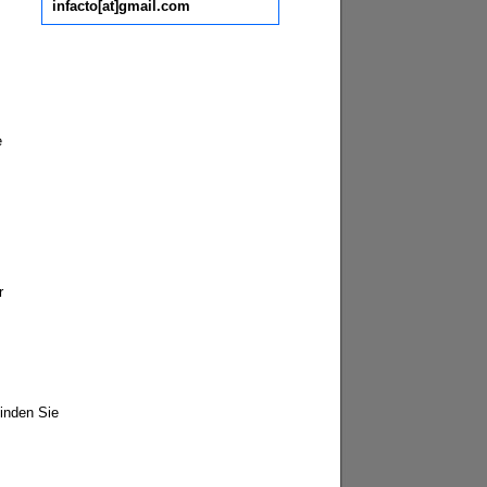
infacto[at]gmail.com
e
r
inden Sie