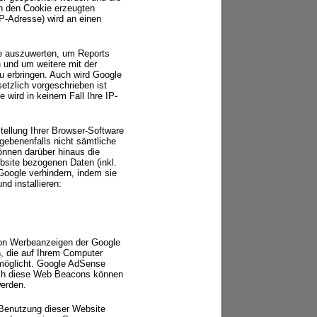
ch den Cookie erzeugten
IP-Adresse) wird an einen
te auszuwerten, um Reports
 und um weitere mit der
u erbringen. Auch wird Google
setzlich vorgeschrieben ist
 wird in keinem Fall Ihre IP-
ellung Ihrer Browser-Software
egebenenfalls nicht sämtliche
önnen darüber hinaus die
bsite bezogenen Daten (inkl.
Google verhindern, indem sie
d installieren:
on Werbeanzeigen der Google
, die auf Ihrem Computer
rmöglicht. Google AdSense
rch diese Web Beacons können
werden.
Benutzung dieser Website