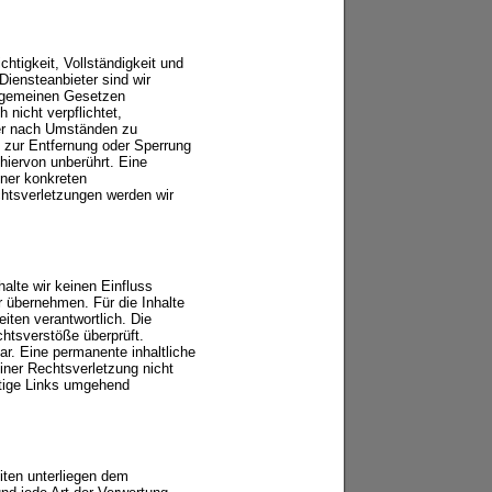
ichtigkeit, Vollständigkeit und
Diensteanbieter sind wir
llgemeinen Gesetzen
 nicht verpflichtet,
der nach Umständen zu
en zur Entfernung oder Sperrung
hiervon unberührt. Eine
iner konkreten
htsverletzungen werden wir
alte wir keinen Einfluss
 übernehmen. Für die Inhalte
eiten verantwortlich. Die
htsverstöße überprüft.
ar. Eine permanente inhaltliche
einer Rechtsverletzung nicht
tige Links umgehend
eiten unterliegen dem