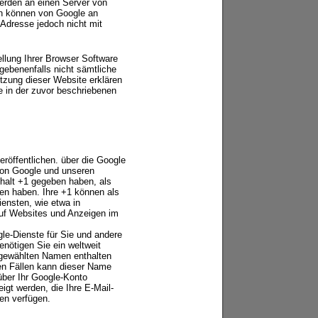
werden an einen Server von
en können von Google an
-Adresse jedoch nicht mit
ellung Ihrer Browser Software
egebenenfalls nicht sämtliche
tzung dieser Website erklären
e in der zuvor beschriebenen
eröffentlichen. über die Google
 von Google und unseren
nhalt +1 gegeben haben, als
hen haben. Ihre +1 können als
ensten, wie etwa in
auf Websites und Anzeigen im
gle-Dienste für Sie und andere
nötigen Sie ein weltweit
l gewählten Namen enthalten
en Fällen kann dieser Name
über Ihr Google-Konto
igt werden, die Ihre E-Mail-
en verfügen.