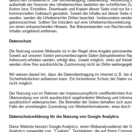
deutschen Urheberrecht. Die Vervielfältigung, Bearbeitung, Verbreitung 
außerhalb der Grenzen des Urheberrechtes bedürfen der schriftlichen Z
Autors bzw. Erstellers. Downloads und Kopien dieser Seite sind nur für d
kommerziellen Gebrauch gestattet. Soweit die Inhalte auf dieser Seite ni
wurden, werden die Urheberrechte Dritter beachtet. Insbesondere werden 
gekennzeichnet. Sollten Sie trotzdem auf eine Urheberrechtsverletzung
um einen entsprechenden Hinweis. Bei Bekanntwerden von Rechtsverlet
Inhalte umgehend entfernen.
Datenschutz
Die Nutzung unserer Webseite ist in der Regel ohne Angabe personenb
Soweit auf unseren Seiten personenbezogene Daten (beispielsweise Nam
Adressen) erhoben werden, erfolgt dies, soweit möglich, stets auf freiwi
werden ohne Ihre ausdrückliche Zustimmung nicht an Dritte weitergegeb
Wir weisen darauf hin, dass die Datenübertragung im Internet (z.B. bei
Sicherheitslücken aufweisen kann. Ein lückenloser Schutz der Daten vor 
nicht möglich.
Der Nutzung von im Rahmen der Impressumspflicht veröffentlichten Kont
Übersendung von nicht ausdrücklich angeforderter Werbung und Informat
ausdrücklich widersprochen. Die Betreiber der Seiten behalten sich ausd
Falle der unverlangten Zusendung von Werbeinformationen, etwa durch 
Datenschutzerklärung für die Nutzung von Google Analytics
Diese Website benutzt Google Analytics, einen Webanalysedienst der G
Analytics verwendet sog. "Cookies", Textdateien, die auf Ihrem Comput