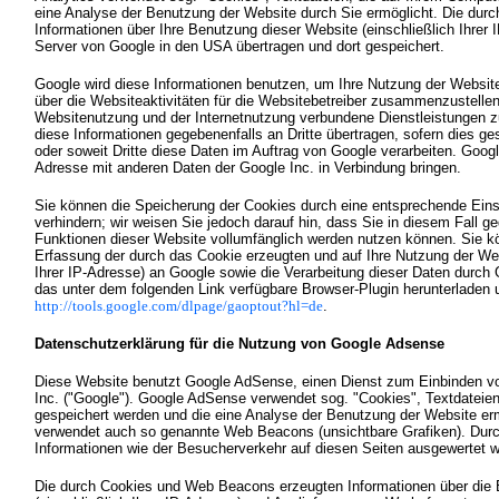
eine Analyse der Benutzung der Website durch Sie ermöglicht. Die dur
Informationen über Ihre Benutzung dieser Website (einschließlich Ihrer 
Server von Google in den USA übertragen und dort gespeichert.
Google wird diese Informationen benutzen, um Ihre Nutzung der Websi
über die Websiteaktivitäten für die Websitebetreiber zusammenzustellen
Websitenutzung und der Internetnutzung verbundene Dienstleistungen z
diese Informationen gegebenenfalls an Dritte übertragen, sofern dies ge
oder soweit Dritte diese Daten im Auftrag von Google verarbeiten. Google
Adresse mit anderen Daten der Google Inc. in Verbindung bringen.
Sie können die Speicherung der Cookies durch eine entsprechende Einst
verhindern; wir weisen Sie jedoch darauf hin, dass Sie in diesem Fall g
Funktionen dieser Website vollumfänglich werden nutzen können. Sie k
Erfassung der durch das Cookie erzeugten und auf Ihre Nutzung der We
Ihrer IP-Adresse) an Google sowie die Verarbeitung dieser Daten durch 
das unter dem folgenden Link verfügbare Browser-Plugin herunterladen un
http://tools.google.com/dlpage/gaoptout?hl=de
.
Datenschutzerklärung für die Nutzung von Google Adsense
Diese Website benutzt Google AdSense, einen Dienst zum Einbinden v
Inc. ("Google"). Google AdSense verwendet sog. "Cookies", Textdateien
gespeichert werden und die eine Analyse der Benutzung der Website e
verwendet auch so genannte Web Beacons (unsichtbare Grafiken). Du
Informationen wie der Besucherverkehr auf diesen Seiten ausgewertet 
Die durch Cookies und Web Beacons erzeugten Informationen über die 