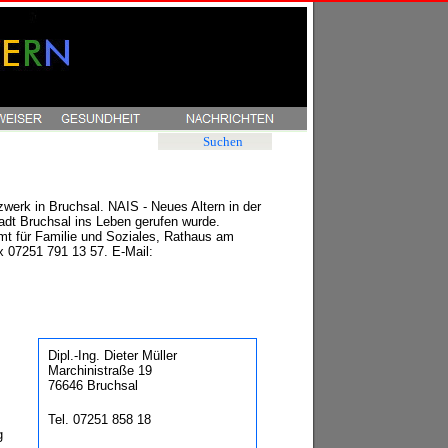
Suchen
werk in Bruchsal. NAIS - Neues Altern in der
adt Bruchsal ins Leben gerufen wurde.
Amt für Familie und Soziales, Rathaus am
x 07251 791 13 57. E-Mail:
Dipl.-Ing. Dieter Müller
Marchinistraße 19
76646 Bruchsal
Tel. 07251 858 18
g