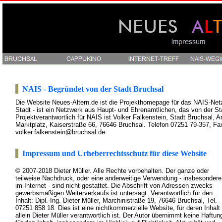
NAIS - Begründet von der Stadt Bruchsal
Die Website Neues-Altern.de ist die Projekthomepage für das NAIS-Netz
Stadt - ist ein Netzwerk aus Haupt- und Ehrenamtlichen, das von der St
Projektverantwortlich für NAIS ist Volker Falkenstein, Stadt Bruchsal, 
Marktplatz, Kaiserstraße 66, 76646 Bruchsal. Telefon 07251 79-357, Fa
volker.falkenstein@bruchsal.de
Impressum und Urheberrechtsschutz für diese Website
© 2007-2018 Dieter Müller. Alle Rechte vorbehalten. Der ganze oder
teilweise Nachdruck, oder eine anderweitige Verwendung - insbesondere
im Internet - sind nicht gestattet. Die Abschrift von Adressen zwecks
gewerbsmäßigen Weiterverkaufs ist untersagt. Verantwortlich für den
Inhalt: Dipl.-Ing. Dieter Müller, Marchinistraße 19, 76646 Bruchsal, Tel.
07251 858 18. Dies ist eine nichtkommerzielle Website, für deren Inhalt
allein Dieter Müller verantwortlich ist. Der Autor übernimmt keine Haftun