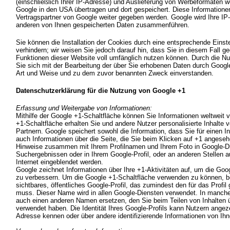
(einschließlich Ihrer IP-Adresse) und Auslieferung von Werbeformaten 
Google in den USA übertragen und dort gespeichert. Diese Information
Vertragspartner von Google weiter gegeben werden. Google wird Ihre IP
anderen von Ihnen gespeicherten Daten zusammenführen.
Sie können die Installation der Cookies durch eine entsprechende Einst
verhindern; wir weisen Sie jedoch darauf hin, dass Sie in diesem Fall g
Funktionen dieser Website voll umfänglich nutzen können. Durch die Nu
Sie sich mit der Bearbeitung der über Sie erhobenen Daten durch Googl
Art und Weise und zu dem zuvor benannten Zweck einverstanden.
Datenschutzerklärung für die Nutzung von Google +1
Erfassung und Weitergabe von Informationen:
Mithilfe der Google +1-Schaltfläche können Sie Informationen weltweit v
+1-Schaltfläche erhalten Sie und andere Nutzer personalisierte Inhalte
Partnern. Google speichert sowohl die Information, dass Sie für einen I
auch Informationen über die Seite, die Sie beim Klicken auf +1 angese
Hinweise zusammen mit Ihrem Profilnamen und Ihrem Foto in Google-Di
Suchergebnissen oder in Ihrem Google-Profil, oder an anderen Stellen 
Internet eingeblendet werden.
Google zeichnet Informationen über Ihre +1-Aktivitäten auf, um die Goo
zu verbessern. Um die Google +1-Schaltfläche verwenden zu können, be
sichtbares, öffentliches Google-Profil, das zumindest den für das Profi
muss. Dieser Name wird in allen Google-Diensten verwendet. In manch
auch einen anderen Namen ersetzen, den Sie beim Teilen von Inhalten 
verwendet haben. Die Identität Ihres Google-Profils kann Nutzern angeze
Adresse kennen oder über andere identifizierende Informationen von Ihn