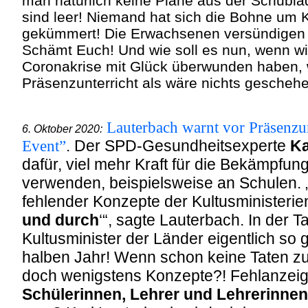
man natürlich keine Pläne aus der Schubla
sind leer! Niemand hat sich die Bohne um 
gekümmert! Die Erwachsenen versündigen si
Schämt Euch! Und wie soll es nun, wenn wi
Coronakrise mit Glück überwunden haben,
Präsenzunterricht als wäre nichts gescheh
Lauterbach warnt vor Präsenzun
6. Oktober 2020:
Event”
. Der SPD-Gesundheitsexperte
Ka
dafür, viel mehr Kraft für die Bekämpfu
verwenden, beispielsweise an Schulen. 
fehlender Konzepte der Kultusministerie
und durch
‘“, sagte Lauterbach. In der T
Kultusminister der Länder eigentlich so 
halben Jahr! Wenn schon keine Taten zu
doch wenigstens Konzepte?! Fehlanzeig
Schülerinnen, Lehrer und Lehrerinnen 