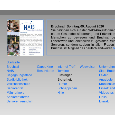
Bruchsal,
Sonntag, 09. August 2026
Sie befinden sich auf der NAIS-Projekthome
es um Gesundheitsförderung und Prävention in
Menschen zu bewegen und Bruchsal beso
liebenswert und lebenswert zu gestalten. Wir
Senioren, sondern streben in allen Fragen
Bruchsal ist Mitglied des deutschlandweiten
N
Startseite
Bruchsal
CappuKino
Internet-Treff
Wegweiser
Unternehm
NAIS
Reservieren
Termine
Stadt Bruc
Begegnungsstätte
Einsteiger
Fakten
Stadtbibliothek
Sicherheit
Angebote
Volkshochschule
Humor
Krankenka
Seniorenrat
Schnäppchen
Einzelhand
Männerkreis
Hilfe
Videoclips
Seniorenfahrten
Links
Seniorenfreundlich
Literatur