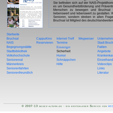
Sie befinden sich auf der NAIS-Projekth
es um Gesundheitsförderung und Prävention 
Menschen zu bewegen und Bruchsal be
liebenswert und lebenswert zu gestalten. W
Senioren, sondern streben in allen Frag
Bruchsal ist Mitglied des deutschlandweite
Startseite
Bruchsal
CappuKino
Internet-Treff
Wegweiser
Unternehm
NAIS
Reservieren
Termine
Stadt Bruc
Begegnungsstätte
Einsteiger
Fakten
Stadtbibliothek
Sicherheit
Angebote
Volkshochschule
Humor
Krankenka
Seniorenrat
Schnäppchen
Einzelhand
Männerkreis
Hilfe
Videoclips
Seniorenfahrten
Links
Seniorenfreundlich
Literatur
med
© 2007-13 neues-altern.de · ein kostenloser Service von