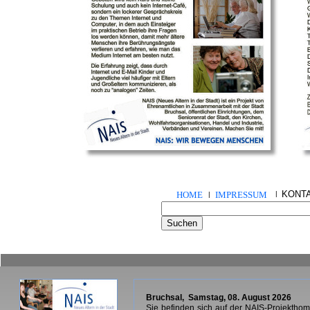
KONT
HOME
IMPRESSUM
|
|
Bruchsal,
Samstag, 08. August 2026
Sie befinden sich auf der NAIS-Projekth