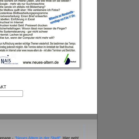
AKT
omepage -
“Neues Altern in der Stadt”
. Hier geht