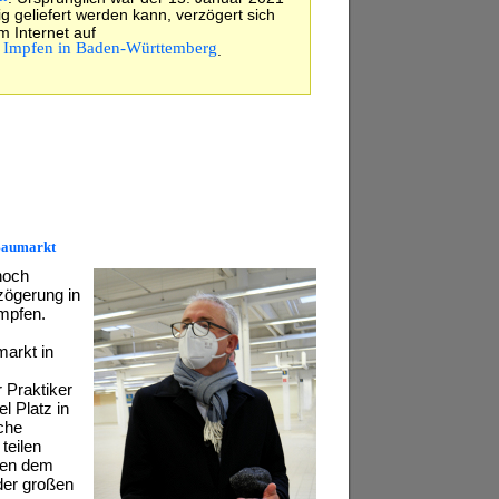
ig geliefert werden kann, verzögert sich
m Internet auf
Impfen in Baden-Württemberg
e
.
Baumarkt
noch
rzögerung in
mpfen.
markt in
 Praktiker
l Platz in
che
teilen
ben dem
der großen