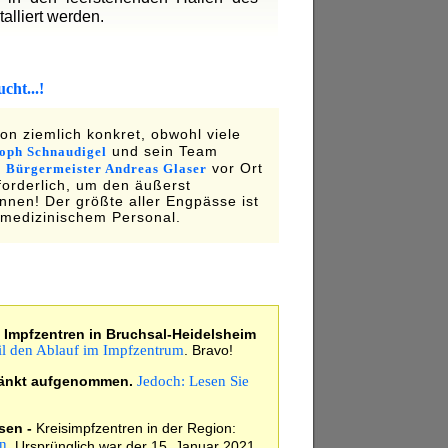
talliert werden.
cht...!
on ziemlich konkret, obwohl viele
und sein Team
toph Schnaudigel
n
vor Ort
Bürgermeister Andreas Glaser
rforderlich, um den äußerst
nnen! Der größte aller Engpässe ist
 medizinischem Personal.
 Impfzentren in Bruchsal-Heidelsheim
il den Ablauf im Impfzentrum
. Bravo!
hränkt aufgenommen.
Jedoch: Lesen Sie
sen -
Kreisimpfzentren in der Region:
en
. Ursprünglich war der 15. Januar 2021