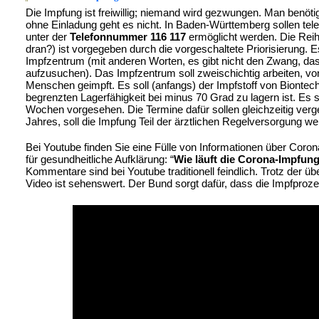
Die Impfung ist freiwillig; niemand wird gezwungen. Man benöti
ohne Einladung geht es nicht. In Baden-Württemberg sollen tel
unter der
Telefonnummer 116 117
ermöglicht werden. Die Rei
dran?) ist vorgegeben durch die vorgeschaltete Priorisierung.
Impfzentrum (mit anderen Worten, es gibt nicht den Zwang, d
aufzusuchen). Das Impfzentrum soll zweischichtig arbeiten, vo
Menschen geimpft. Es soll (anfangs) der Impfstoff von Biontec
begrenzten Lagerfähigkeit bei minus 70 Grad zu lagern ist. Es
Wochen vorgesehen. Die Termine dafür sollen gleichzeitig verg
Jahres, soll die Impfung Teil der ärztlichen Regelversorgung we
Bei Youtube finden Sie eine Fülle von Informationen über Coro
für gesundheitliche Aufklärung: “
Wie läuft die Corona-Impfung
Kommentare sind bei Youtube traditionell feindlich. Trotz der
Video ist sehenswert. Der Bund sorgt dafür, dass die Impfprozed