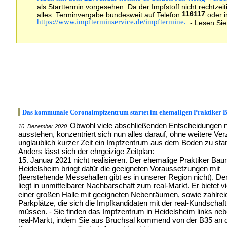
als Starttermin vorgesehen. Da der Impfstoff nicht rechtzeit
116117
alles. Terminvergabe bundesweit auf Telefon
oder i
https://www.impfterminservice.de/impftermine.
- Lesen Si
Das kommunale Coronaimpfzentrum startet im ehemaligen Praktiker 
Obwohl viele abschließenden Entscheidungen 
10. Dezember 2020.
ausstehen, konzentriert sich nun alles darauf, ohne weitere Ve
unglaublich kurzer Zeit ein Impfzentrum aus dem Boden zu sta
Anders lässt sich der ehrgeizige Zeitplan:
15. Januar 2021 nicht realisieren. Der ehemalige Praktiker Bau
Heidelsheim bringt dafür die geeigneten Voraussetzungen mit
(leerstehende Messehallen gibt es in unserer Region nicht). Der
liegt in unmittelbarer Nachbarschaft zum real-Markt. Er bietet vie
einer großen Halle mit geeigneten Nebenräumen, sowie zahlrei
Parkplätze, die sich die Impfkandidaten mit der real-Kundschaft 
müssen. - Sie finden das Impfzentrum in Heidelsheim links ne
real-Markt, indem Sie aus Bruchsal kommend von der B35 an 