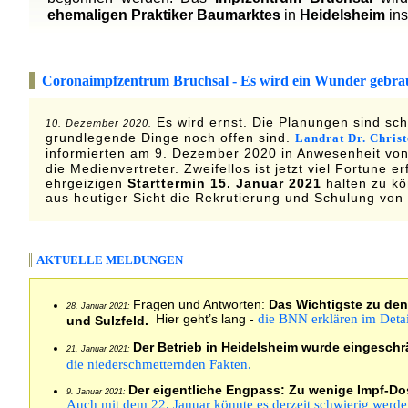
ehemaligen Praktiker Baumarktes
in
Heidelsheim
ins
Coronaimpfzentrum Bruchsal - Es wird ein Wunder gebrau
Es wird ernst. Die Planungen sind sch
10. Dezember 2020.
grundlegende Dinge noch offen sind.
Landrat Dr. Chris
informierten am 9. Dezember 2020 in Anwesenheit vo
die Medienvertreter. Zweifellos ist jetzt viel Fortune e
ehrgeizigen
Starttermin 15. Januar 2021
halten zu kö
aus heutiger Sicht die Rekrutierung und Schulung von
AKTUELLE MELDUNGEN
Fragen und Antworten:
Das Wichtigste zu den
28. Januar 2021:
Hier geht’s lang -
die BNN erklären im Deta
und Sulzfeld.
Der Betrieb in Heidelsheim wurde eingesc
21. Januar 2021:
die niederschmetternden Fakten.
Der eigentliche Engpass: Zu wenige Impf-Do
9. Januar 2021:
Auch mit dem 22. Januar könnte es derzeit schwierig werd