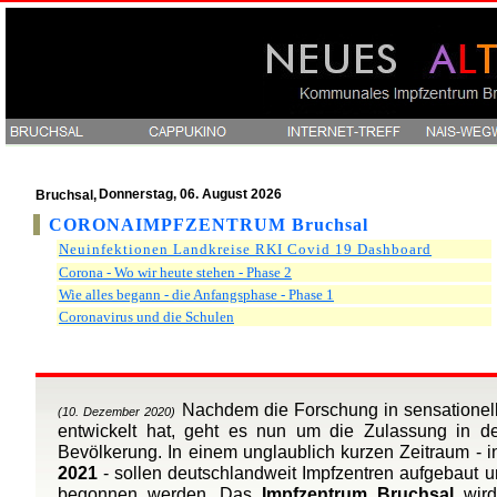
Donnerstag, 06. August 2026
Bruchsal,
CORONAIMPFZENTRUM Bruchsal
Neuinfektionen Landkreise RKI Covid 19 Dashboard
Corona - Wo wir heute stehen - Phase 2
Wie alles begann - die Anfangsphase - Phase 1
Coronavirus und die Schulen
Nachdem die Forschung in sensationell 
(10. Dezember 2020)
entwickelt hat, geht es nun um die Zulassung in 
Bevölkerung. In einem unglaublich kurzen Zeitraum -
2021
- sollen deutschlandweit Impfzentren aufgebaut und
begonnen werden. Das
Impfzentrum Bruchsal
wird