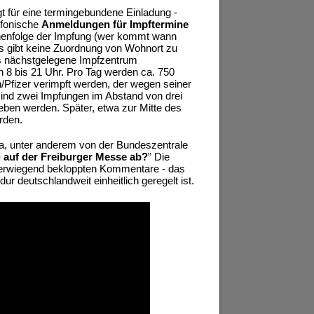
gt für eine termingebundene Einladung -
efonische
Anmeldungen für Impftermine
henfolge der Impfung (wer kommt wann
 Es gibt keine Zuordnung von Wohnort zu
as nächstgelegene Impfzentrum
n 8 bis 21 Uhr. Pro Tag werden ca. 750
h/Pfizer verimpft werden, der wegen seiner
 sind zwei Impfungen im Abstand von drei
eben werden. Später, etwa zur Mitte des
rden.
na, unter anderem von der Bundeszentrale
 auf der Freiburger Messe ab?
” Die
 überwiegend bekloppten Kommentare - das
ur deutschlandweit einheitlich geregelt ist.