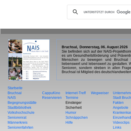
Bruchsal,
Donnerstag, 06. August 2026
Sie befinden sich auf der NAIS-Projekth
es um Gesundheitsförderung und Prävention 
Menschen zu bewegen und Bruchsal be
liebenswert und lebenswert zu gestalten. W
Senioren, sondern streben in allen Frag
Bruchsal ist Mitglied des deutschlandweite
Startseite
Bruchsal
CappuKino
Internet-Treff
Wegweiser
Unternehm
NAIS
Reservieren
Termine
Stadt Bruc
Begegnungsstätte
Einsteiger
Fakten
Stadtbibliothek
Sicherheit
Angebote
Volkshochschule
Humor
Krankenka
Seniorenrat
Schnäppchen
Einzelhand
Männerkreis
Hilfe
Videoclips
Seniorenfahrten
Links