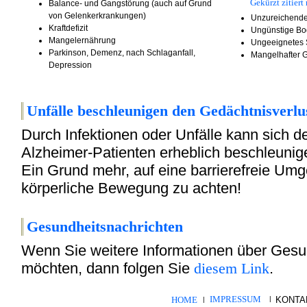
Gekürzt zitiert
Balance- und Gangstörung (auch auf Grund
von Gelenkerkrankungen)
Unzureichende
Kraftdefizit
Ungünstige Bo
Mangelernährung
Ungeeignetes
Parkinson, Demenz, nach Schlaganfall,
Mangelhafter G
Depression
Unfälle beschleunigen
den Gedächtnisverlus
Durch Infektionen oder Unfälle kann sich d
Alzheimer-Patienten erheblich beschleuni
Ein Grund mehr, auf eine barrierefreie U
körperliche Bewegung zu achten!
Gesundheitsnac
hrichten
Wenn Sie weitere Informationen über Gesu
möchten, dann folgen Sie
diesem Link
.
IMPRESSUM
HOME
|
KONTA
|