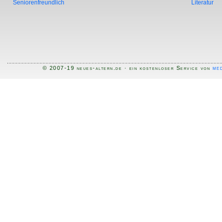
Seniorenfreundlich
Literatur
med
© 2007-19 neues-altern.de · ein kostenloser Service von