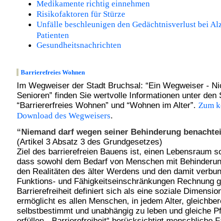
Medikamente richtig einnehmen
Risikofaktoren für Stürze
Unfälle beschleunigen den Gedächtnisverlust bei Al
Patienten
Gesundheitsnachrichten
Barr
ierefreies Wohnen
Im Wegweiser der Stadt Bruchsal: “Ein Wegweiser - Nic
Senioren” finden Sie wertvolle Informationen unter den 
“Barriererfreies Wohnen” und “Wohnen im Alter”.
Zum k
.
Download des Wegweisers
“Niemand darf wegen seiner Behinderung benachtei
(Artikel 3 Absatz 3 des Grundgesetzes)
Ziel des barrierefreien Bauens ist, einen Lebensraum so
dass sowohl dem Bedarf von Menschen mit Behinderun
den Realitäten des älter Werdens und den damit verbu
Funktions- und Fähigkeitseinschränkungen Rechnung g
Barrierefreiheit definiert sich als eine soziale Dimensio
ermöglicht es allen Menschen, in jedem Alter, gleichber
selbstbestimmt und unabhängig zu leben und gleiche Pf
erfüllen. „Barrierefreiheit“ berücksichtigt menschliche F