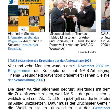
Hier finden Sie
alle
Ministerialdirektor Thomas
NAIS-
Informationen über den
Halder, Ministerium für Arbeit
erläut
Wegweiser
-Nicht nur für
und Soziales, OB Bernd Doll und
für Se
Senioren.
Kostenloser
Dieter Müller von der NAIS-AG
2008 e
Download
Wegweiser
Foto: A. Geider
NAIS präsentiert die Ergebnisse aus der Aktionsphase 2008
Vor rund zehn Monaten wurden am
9. November 2007 im 
die Konzepte der fünf NAIS-Arbeitsgr
Bürgerzentrum
Thema Gesundheitsprävention präsentiert (sehen Sie hie
).
der Veranstaltung 2007
Die Ideen wurden allgemein begrüßt, allerdings mit de
die Zukunft werde zeigen, was NAIS in der praktischen
wirklich wert sei. Zitat 1: ...Denn jetzt gilt es, die konkret
im Alltag umzusetzen. Dafür muss der Bruchsaler Gemei
die Weichen stellen. (Inzwischen hat der
Gemeinder