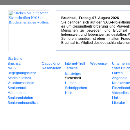
Bruchsal,
Freitag, 07. August 2026
Sie befinden sich auf der NAIS-Projekth
es um Gesundheitsförderung und Prävention 
Menschen zu bewegen und Bruchsal be
liebenswert und lebenswert zu gestalten. W
Senioren, sondern streben in allen Frag
Bruchsal ist Mitglied des deutschlandweite
Startseite
Bruchsal
CappuKino
Internet-Treff
Wegweiser
Unternehm
NAIS
Reservieren
Termine
Stadt Bruc
Begegnungsstätte
Einsteiger
Fakten
Stadtbibliothek
Sicherheit
Angebote
Volkshochschule
Humor
Krankenka
Seniorenrat
Schnäppchen
Einzelhand
Männerkreis
Hilfe
Videoclips
Seniorenfahrten
Links
Seniorenfreundlich
Literatur