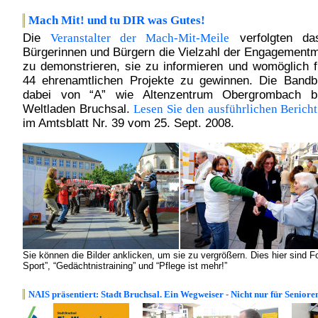
Mach Mit! und tu DIR was Gutes!
Die
Veranstalter der Mach-Mit-Meile
verfolgten da
Bürgerinnen und Bürgern die Vielzahl der Engagementm
zu demonstrieren, sie zu informieren und womöglich f
44 ehrenamtlichen Projekte zu gewinnen. Die Bandbr
dabei von “A” wie Altenzentrum Obergrombach b
Weltladen Bruchsal.
Lesen Sie den ausführlichen Bericht
im Amtsblatt Nr. 39 vom 25. Sept. 2008.
Sie können die Bilder anklicken, um sie zu vergrößern. Dies hier sin
Sport”, “Gedächtnistraining” und “Pflege ist mehr!”
NAIS präsentiert: Stadt Bruchsal. Ein Wegweiser - Nicht nur für Seniore