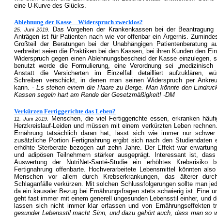
eine U-Kurve des Glücks.
Ablehnung der Kasse – Widerspruch zwecklos?
Das Vorgehen der Krankenkassen bei der Beantragung 
25. Juni 2019.
Anträgen ist für Patienten nach wie vor offenbar ein Ärgernis. Zumind
Großteil der Beratungen bei der Unabhängigen Patientenberatung a
verbreitet seien die Praktiken bei den Kassen, bei ihren Kunden den Ein
Widerspruch gegen einen Ablehnungsbescheid der Kasse einzulegen, s
benutzt werde die Formulierung, eine Verordnung sei „medizinisch 
Anstatt die Versicherten im Einzelfall detailliert aufzuklären, wü
Schreiben verschickt, in denen man seinen Widerspruch per Ankr
kann. -
Es stehen einem die Haare zu Berge. Man könnte den Eindruc
Kassen segeln hart am Rande der Gesetzmäßigkeit! -DM
Verkürzen Fertiggerichte das Leben?
Menschen, die viel Fertiggerichte essen, erkranken häuf
11. Juni 2019.
Herzkreislauf-Leiden und müssen mit einem verkürzten Leben rechnen.
Ernährung tatsächlich daran hat, lässt sich wie immer nur schwer
zusätzliche Portion Fertignahrung ergibt sich nach den Studiendaten
erhöhte Sterberate bezogen auf zehn Jahre. Der Effekt war erwartun
und adipösen Teilnehmern stärker ausgeprägt. Interessant ist, dass
Auswertung der NutriNet-Santé-Studie ein erhöhtes Krebsrisiko 
Fertignahrung offenbarte. Hochverarbeitete Lebensmittel könnten als
Menschen vor allem durch Krebserkrankungen, das älterer durch
Schlaganfälle verkürzen. Mit solchen Schlussfolgerungen sollte man jed
da ein kausaler Bezug bei Ernährungsfragen stets schwierig ist. Eine 
geht fast immer mit einem generell ungesunden Lebensstil einher, und 
lassen sich nicht immer klar erfassen und von Ernährungseffekten t
gesunder Lebensstil macht Sinn, und dazu gehört auch, dass man so 