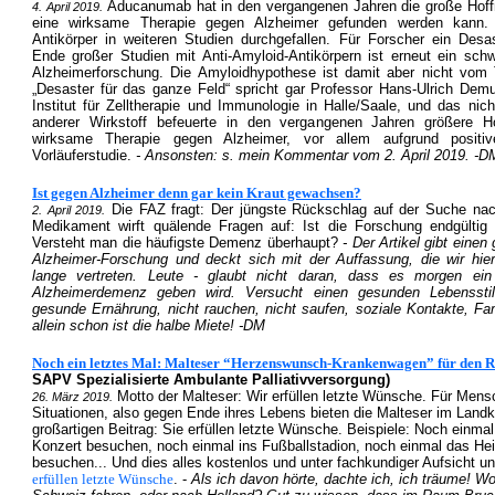
Aducanumab hat in den vergangenen Jahren die große Hoff
4. April 2019.
eine wirksame Therapie gegen Alzheimer gefunden werden kann.
Antikörper in weiteren Studien durchgefallen. Für Forscher ein Desas
Ende großer Studien mit Anti-Amyloid-Antikörpern ist erneut ein schw
Alzheimerforschung. Die Amyloidhypothese ist damit aber nicht vom
„Desaster für das ganze Feld“ spricht gar Professor Hans-Ulrich Dem
Institut für Zelltherapie und Immunologie in Halle/Saale, und das nic
anderer Wirkstoff befeuerte in den vergangenen Jahren größere H
wirksame Therapie gegen Alzheimer, vor allem aufgrund positiv
Vorläuferstudie.
- Ansonsten: s. mein Kommentar vom 2. April 2019. -D
Ist gegen Alzheimer denn gar kein Kraut gewachsen?
Die FAZ fragt: Der jüngste Rückschlag auf der Suche nac
2. April 2019.
Medikament wirft quälende Fragen auf: Ist die Forschung endgültig
Versteht man die häufigste Demenz überhaupt?
- Der Artikel gibt einen 
Alzheimer-Forschung und deckt sich mit der Auffassung, die wir hie
lange vertreten. Leute - glaubt nicht daran, dass es morgen ei
Alzheimerdemenz geben wird. Versucht einen gesunden Lebenssti
gesunde Ernährung, nicht rauchen, nicht saufen, soziale Kontakte, Fam
allein schon ist die halbe Miete! -DM
Noch ein letztes Mal: Malteser “Herzenswunsch-Krankenwagen” für den 
SAPV Spezialisierte Ambulante Palliativversorgung)
Motto der Malteser: Wir erfüllen letzte Wünsche. Für Mensc
26. März 2019.
Situationen, also gegen Ende ihres Lebens bieten die Malteser im Landk
großartigen Beitrag: Sie erfüllen letzte Wünsche. Beispiele: Noch einma
Konzert besuchen, noch einmal ins Fußballstadion, noch einmal das He
besuchen... Und dies alles kostenlos und unter fachkundiger Aufsicht u
erfüllen letzte Wünsche
. -
Als ich davon hörte, dachte ich, ich träume! W