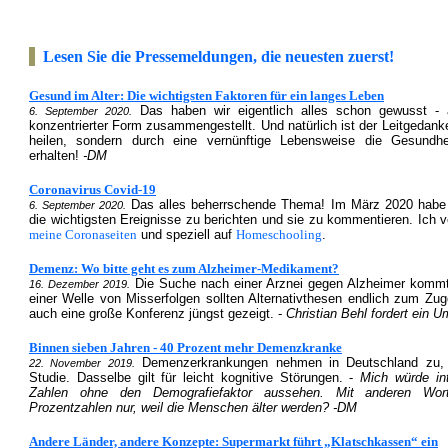
Lesen Sie die Pressemeldungen, die neuesten zuerst!
Gesund im Alter: Die wichtigsten Faktoren für ein langes Leben
Das haben wir eigentlich alles schon gewusst - a
6. September 2020.
konzentrierter Form zusammengestellt. Und natürlich ist der Leitgedank
heilen, sondern durch eine vernünftige Lebensweise die Gesundhe
erhalten!
-DM
Coronavirus Covid-19
Das alles beherrschende Thema! Im März 2020 habe 
6. September 2020.
die wichtigsten Ereignisse zu berichten und sie zu kommentieren. Ich 
meine Coronaseiten
und speziell auf
Homeschooling
.
Demenz: Wo bitte geht es zum Alzheimer-Medikament?
Die Suche nach einer Arznei gegen Alzheimer komm
16. Dezember 2019.
einer Welle von Misserfolgen sollten Alternativthesen endlich zum Z
auch eine große Konferenz jüngst gezeigt. -
Christian Behl fordert ein
Binnen sieben Jahren - 40 Prozent mehr Demenzkranke
Demenzerkrankungen nehmen in Deutschland zu, z
22. November 2019.
Studie. Dasselbe gilt für leicht kognitive Störungen. -
Mich würde int
Zahlen ohne den Demografiefaktor aussehen. Mit anderen Wor
Prozentzahlen nur, weil die Menschen älter werden? -DM
Andere Länder, andere Konzepte: Supermarkt führt „Klatschkassen“ ein