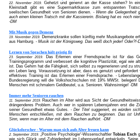
Gehetzt und genervt an der Kasse stehen? In eine
22. November 2019.
Kleinstadt gibt es eine Supermarktkasse zum entspannten Trats
seelischen Gesundheit von Senioren dienen.
- Wenn die Gelegenheit gü
auch einen kleinen Tratsch mit der Kassiererin. Bislang hat es noch ni
-DM
Mit Musik gegen Demenz
Demenzkranke sollen künftig mehr Musikangebote erha
19. November 2019.
aus Hamburg.
- Musik ist der Königsweg. Das weiß doch jeder! Oder?!
Lernen von Sprachen hält geistig fit
Das Erlernen einer Fremdsprache ist für das Ge
23. September 2019.
Trainingsprogramm und verbessert die kognitive Plastizität, egal wie alt
ist. Das Gehirn hat die Fähigkeit, sich selbst zu regenerieren und zu st
ein Leben lang. Voraussetzung ist aber, dass es genutzt und gefordert
effektives Training ist das Erlernen einer Fremdsprache. - Lebenslang
Bundesregierung will die Volkshochschulen mit 19% MWSt. belegen! 
Menschen mit schmalem Geldbeutel, u.a. Senioren. Wahnsinnige! -DM
Immer mehr Senioren rauchen
Rauchen im Alter wird aus Sicht der Gesundheitswis
11. September 2019.
drängenderes Problem. Auch wer in späteren Lebensjahren erst die Ziga
seiner Gesundheit etwas Gutes. -
Der Titel suggeriert, es würden sic
Menschen entschließen, mit dem Rauchen zu beginnen. Das ist Un
Sinn, wenn man im Alter mit dem Rauchen aufhört. -DM
Glücksforscher - Warum man sich aufs Alter freuen kann
„Positive Psychologie“-Wissenschaftler
Tobias Esch
g
2. September 2019.
wie sich Glück und Zufriedenheit im Lebensverlauf entwickeln. Seine 