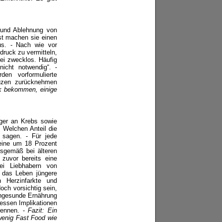
und Ablehnung von
est machen sie einen
us. - Nach wie vor
druck zu vermitteln,
ei zwecklos. Häufig
nicht notwendig“. -
rden vorformulierte
euzen zurücknehmen
k bekommen, einige
iger an Krebs sowie
 Welchen Anteil die
 sagen. - Für jede
 eine um 18 Prozent
gsgemäß bei älteren
 zuvor bereits eine
bei Liebhabern von
o das Leben jüngere
 Herzinfarkte und
och vorsichtig sein,
ungesunde Ernährung
dessen Implikationen
rennen. -
Fazit: Ein
wenig Fast Food wie