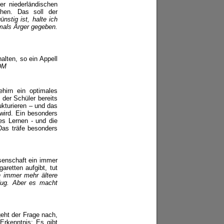
r niederländischen
chen. Das soll der
nstig ist, halte ich
emals Ärger gegeben.
lten, so ein Appell
-DM
hirn ein optimales
 der Schüler bereits
rukturieren – und das
 wird. Ein besonders
es Lernen - und die
Das träfe besonders
senschaft ein immer
retten aufgibt, tut
h immer mehr ältere
fug. Aber es macht
eht der Frage nach,
Erkenntnis: Es gibt