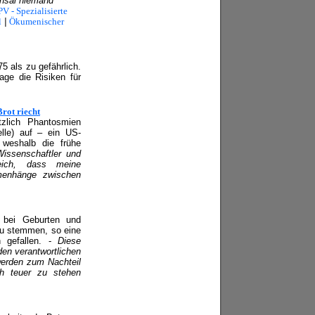
chsal niemand
V - Spezialisierte
l
|
Ökumenischer
5 als zu gefährlich.
age die Risiken für
rot riecht
zlich Phantosmien
lle) auf – ein US-
 weshalb die frühe
Wissenschaftler und
reich, dass meine
mmenhänge zwischen
g bei Geburten und
zu stemmen, so eine
h gefallen. -
Diese
en verantwortlichen
 werden zum Nachteil
h teuer zu stehen