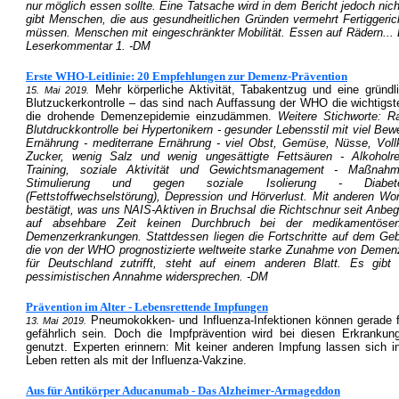
nur möglich essen sollte. Eine Tatsache wird in dem Bericht jedoch nich
gibt Menschen, die aus gesundheitlichen Gründen vermehrt Fertiggeri
müssen. Menschen mit eingeschränkter Mobilität. Essen auf Rädern...
Leserkommentar 1. -DM
Erste WHO-Leitlinie: 20 Empfehlungen zur Demenz-Prävention
Mehr körperliche Aktivität, Tabakentzug und eine gründl
15. Mai 2019.
Blutzuckerkontrolle – das sind nach Auffassung der WHO die wichti
die drohende Demenzepidemie einzudämmen.
Weitere Stichworte: R
Blutdruckkontrolle bei Hypertonikern - gesunder Lebensstil mit viel B
Ernährung - mediterrane Ernährung - viel Obst, Gemüse, Nüsse, Voll
Zucker, wenig Salz und wenig ungesättigte Fettsäuren - Alkoholred
Training, soziale Aktivität und Gewichtsmanagement - Maßnahm
Stimulierung und gegen soziale Isolierung - Diabete
(Fettstoffwechselstörung), Depression und Hörverlust. Mit anderen Wor
bestätigt, was uns NAIS-Aktiven in Bruchsal die Richtschnur seit Anbegi
auf absehbare Zeit keinen Durchbruch bei der medikamentöse
Demenzerkrankungen. Stattdessen liegen die Fortschritte auf dem Gebi
die von der WHO prognostizierte weltweite starke Zunahme von Deme
für Deutschland zutrifft, steht auf einem anderen Blatt. Es gibt 
pessimistischen Annahme widersprechen. -DM
Prävention im Alter - Lebensrettende Impfungen
Pneumokokken- und Influenza-Infektionen können gerade 
13. Mai 2019.
gefährlich sein. Doch die Impfprävention wird bei diesen Erkranku
genutzt. Experten erinnern: Mit keiner anderen Impfung lassen sich 
Leben retten als mit der Influenza-Vakzine.
Aus für Antikörper Aducanumab - Das Alzheimer-Armageddon