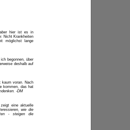
ber hier ist es in
e: Nicht Krankheiten
it möglichst lange
ich begonnen, über
verweise deshalb auf
t kaum voran. Nach
uge kommen, das hat
 Umdenken. -DM
eigt eine aktuelle
eressieren, wie die
ten - steigen die