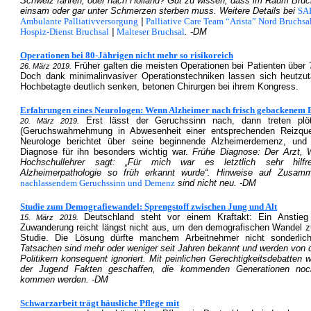
Schweiz fahren, oder nach Holland? Gut zu wissen, dass im Raum Bru
einsam oder gar unter Schmerzen sterben muss. Weitere Details bei
SAP
Ambulante Palliativversorgung
|
Palliative Care Team “Arista” Nord Bruchsa
Hospiz-Dienst Bruchsal
|
Malteser Bruchsal
. -DM
Operationen bei 80-Jährigen nicht mehr so risikoreich
Früher galten die meisten Operationen bei Patienten über 7
26. März 2019.
Doch dank minimalinvasiver Operationstechniken lassen sich heutzut
Hochbetagte deutlich senken, betonen Chirurgen bei ihrem Kongress.
Erfahrungen eines Neurologen: Wenn Alzheimer nach frisch gebackenem B
Erst lässt der Geruchssinn nach, dann treten plöt
20. März 2019.
(Geruchswahrnehmung in Abwesenheit einer entsprechenden Reizque
Neurologe berichtet über seine beginnende Alzheimerdemenz, und
Diagnose für ihn besonders wichtig war.
Frühe Diagnose: Der Arzt, 
Hochschullehrer sagt: „Für mich war es letztlich sehr hilf
Alzheimerpathologie so früh erkannt wurde“. Hinweise auf Zusa
nachlassendem Geruchssinn und Demenz
sind nicht neu. -DM
Studie zum Demografiewandel: Sprengstoff zwischen Jung und Alt
Deutschland steht vor einem Kraftakt: Ein Anstie
15. März 2019.
Zuwanderung reicht längst nicht aus, um den demografischen Wandel 
Studie. Die Lösung dürfte manchem Arbeitnehmer nicht sonderlic
Tatsachen sind mehr oder weniger seit Jahren bekannt und werden von d
Politikern konsequent ignoriert. Mit peinlichen Gerechtigkeitsdebatten
der Jugend Fakten geschaffen, die kommenden Generationen noc
kommen werden. -DM
Schwarzarbeit trägt häusliche Pflege mit