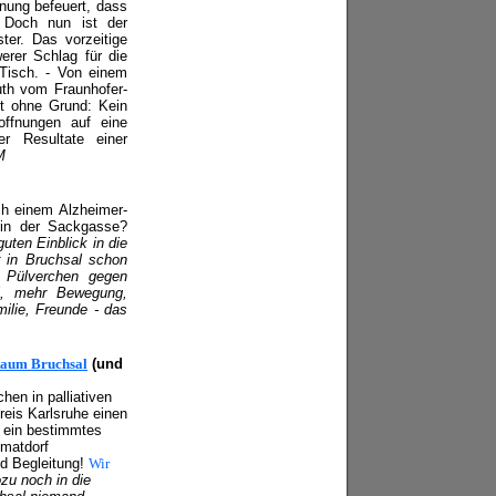
nung befeuert, dass
 Doch nun ist der
ter. Das vorzeitige
erer Schlag für die
 Tisch. - Von einem
uth vom Fraunhofer-
ht ohne Grund: Kein
offnungen auf eine
er Resultate einer
M
h einem Alzheimer-
 in der Sackgasse?
guten Einblick in die
r in Bruchsal schon
n Pülverchen gegen
l, mehr Bewegung,
ilie, Freunde - das
Raum Bruchsal
(und
hen in palliativen
reis Karlsruhe einen
l ein bestimmtes
imatdorf
nd Begleitung!
Wir
ozu noch in die