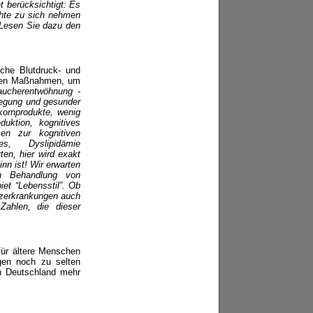
t berücksichtigt: Es
chte zu sich nehmen
 Lesen Sie dazu den
iche Blutdruck- und
gsten Maßnahmen, um
aucherentwöhnung -
ewegung und gesunder
kornprodukte, wenig
uktion, kognitives
en zur kognitiven
s, Dyslipidämie
ten, hier wird exakt
nn ist! Wir erwarten
n Behandlung von
et “Lebensstil”. Ob
nzerkrankungen auch
Zahlen, die dieser
für ältere Menschen
ngen noch zu selten
in Deutschland mehr